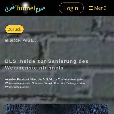
Login
Menü
Zurück
03.10.2024
, Wildi Beat
BLS Inside zur Sanierung des
Weissensteintunnels
Aktuelles Facebook Video der BLS AG zur Tunnelsanierung des
Weissensteintunnels. Schauen Sie mit öffnen des Beitrags in den
Weissensteintunnel.